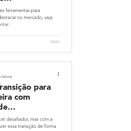
ais ferramentas para
destacar no mercado, seja
tar...
 leitura
ransição para
eira com
de
 e Adaptação
cer desafiador, mas com a
fazer essa transição de forma