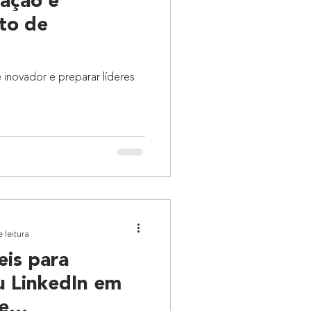
vação e
to de
novador e preparar líderes
 leitura
eis para
u LinkedIn em
e